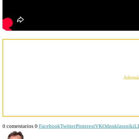
Además
0 comentarios
0
Facebook
Twitter
Pinterest
VK
Odnoklassniki
L