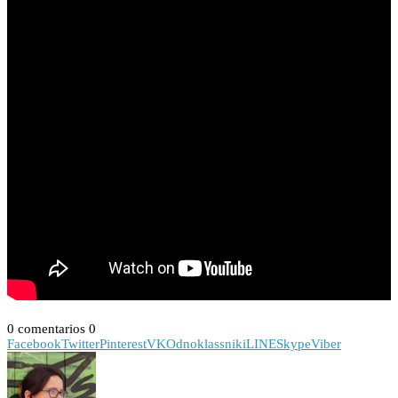
0 comentarios
0
Facebook
Twitter
Pinterest
VK
Odnoklassniki
LINE
Skype
Viber