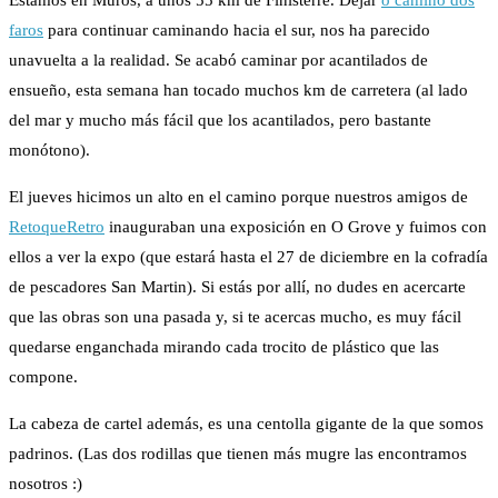
Estamos en Muros, a unos 55 km de Finisterre. Dejar
o camiño dos
faros
para continuar caminando hacia el sur, nos ha parecido
unavuelta a la realidad. Se acabó caminar por acantilados de
ensueño, esta semana han tocado muchos km de carretera (al lado
del mar y mucho más fácil que los acantilados, pero bastante
monótono).
El jueves hicimos un alto en el camino porque nuestros amigos de
RetoqueRetro
inauguraban una exposición en O Grove y fuimos con
ellos a ver la expo (que estará hasta el 27 de diciembre en la cofradía
de pescadores San Martin). Si estás por allí, no dudes en acercarte
que las obras son una pasada y, si te acercas mucho, es muy fácil
quedarse enganchada mirando cada trocito de plástico que las
compone.
La cabeza de cartel además, es una centolla gigante de la que somos
padrinos. (Las dos rodillas que tienen más mugre las encontramos
nosotros :)