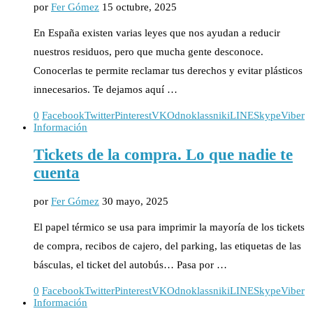
por
Fer Gómez
15 octubre, 2025
En España existen varias leyes que nos ayudan a reducir
nuestros residuos, pero que mucha gente desconoce.
Conocerlas te permite reclamar tus derechos y evitar plásticos
innecesarios. Te dejamos aquí …
0
Facebook
Twitter
Pinterest
VK
Odnoklassniki
LINE
Skype
Viber
Información
Tickets de la compra. Lo que nadie te
cuenta
por
Fer Gómez
30 mayo, 2025
El papel térmico se usa para imprimir la mayoría de los tickets
de compra, recibos de cajero, del parking, las etiquetas de las
básculas, el ticket del autobús… Pasa por …
0
Facebook
Twitter
Pinterest
VK
Odnoklassniki
LINE
Skype
Viber
Información