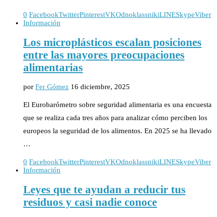
0
Facebook
Twitter
Pinterest
VK
Odnoklassniki
LINE
Skype
Viber
Información
Los microplásticos escalan posiciones
entre las mayores preocupaciones
alimentarias
por
Fer Gómez
16 diciembre, 2025
El Eurobarómetro sobre seguridad alimentaria es una encuesta
que se realiza cada tres años para analizar cómo perciben los
europeos la seguridad de los alimentos. En 2025 se ha llevado
…
0
Facebook
Twitter
Pinterest
VK
Odnoklassniki
LINE
Skype
Viber
Información
Leyes que te ayudan a reducir tus
residuos y casi nadie conoce