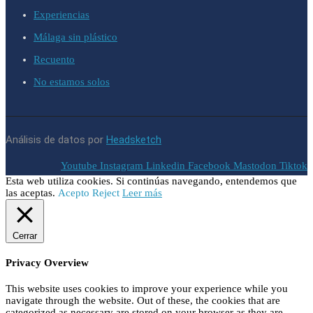
Experiencias
Málaga sin plástico
Recuento
No estamos solos
Análisis de datos por
Headsketch
Youtube
Instagram
Linkedin
Facebook
Mastodon
Tiktok
Esta web utiliza cookies. Si continúas navegando, entendemos que
las aceptas.
Acepto
Reject
Leer más
Cerrar
Privacy Overview
This website uses cookies to improve your experience while you
navigate through the website. Out of these, the cookies that are
categorized as necessary are stored on your browser as they are