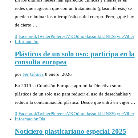
redes que sugieren que con un tratamiento (plasmaféresis) se
pueden eliminar los microplásticos del cuerpo. Pero, ¿qué hay
de cierto …
0
Facebook
Twitter
Pinterest
VK
Odnoklassniki
LINE
Skype
Viber
Información
Plásticos de un solo uso: participa en la
consulta europea
por
Fer Gómez
8 enero, 2026
En 2019 la Comisión Europea aprobó la Directiva sobre
plásticos de un solo uso para reducir el uso de desechables y
reducir la contaminación plástica. Desde que entró en vigor …
0
Facebook
Twitter
Pinterest
VK
Odnoklassniki
LINE
Skype
Viber
Información
Ola
Noticiero plasticariano especial 2025