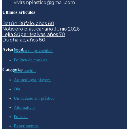
vivirsinplastico@gmail.com
Últimos artículos
Betún Búfalo, años 80
Noticiero plasticariano Junio 2026
Lejía Súper Malvas, años 70
Duphalac, años 80
Aviso legal
Política de privacidad
Política de cookies
Categorías
información
Arqueología playera
Ola
Un océano sin plástico
Alternativas
Podcast
Experimentos