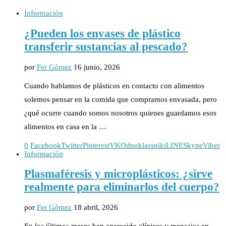
Información
¿Pueden los envases de plástico
transferir sustancias al pescado?
por
Fer Gómez
16 junio, 2026
Cuando hablamos de plásticos en contacto con alimentos
solemos pensar en la comida que compramos envasada, pero
¿qué ocurre cuando somos nosotros quienes guardamos esos
alimentos en casa en la …
0
Facebook
Twitter
Pinterest
VK
Odnoklassniki
LINE
Skype
Viber
Información
Plasmaféresis y microplásticos: ¿sirve
realmente para eliminarlos del cuerpo?
por
Fer Gómez
18 abril, 2026
En los últimos meses han aparecido clínicas y mensajes en