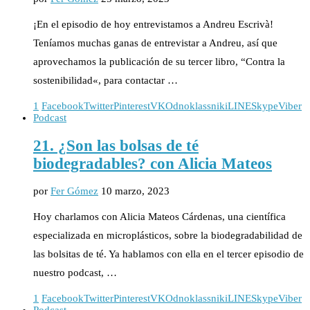
¡En el episodio de hoy entrevistamos a Andreu Escrivà!
Teníamos muchas ganas de entrevistar a Andreu, así que
aprovechamos la publicación de su tercer libro, “Contra la
sostenibilidad«, para contactar …
1
Facebook
Twitter
Pinterest
VK
Odnoklassniki
LINE
Skype
Viber
Podcast
21. ¿Son las bolsas de té
biodegradables? con Alicia Mateos
por
Fer Gómez
10 marzo, 2023
Hoy charlamos con Alicia Mateos Cárdenas, una científica
especializada en microplásticos, sobre la biodegradabilidad de
las bolsitas de té. Ya hablamos con ella en el tercer episodio de
nuestro podcast, …
1
Facebook
Twitter
Pinterest
VK
Odnoklassniki
LINE
Skype
Viber