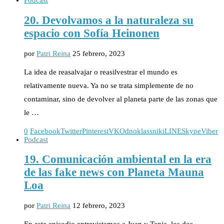
Podcast
20. Devolvamos a la naturaleza su
espacio con Sofía Heinonen
por
Patri Reina
25 febrero, 2023
La idea de reasalvajar o reasilvestrar el mundo es
relativamente nueva. Ya no se trata simplemente de no
contaminar, sino de devolver al planeta parte de las zonas que
le …
0
Facebook
Twitter
Pinterest
VK
Odnoklassniki
LINE
Skype
Viber
Podcast
19. Comunicación ambiental en la era
de las fake news con Planeta Mauna
Loa
por
Patri Reina
12 febrero, 2023
En este episodio entrevistamos a Juan y Tania, los dos