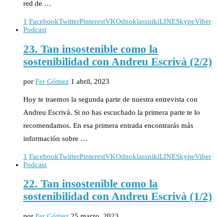
red de …
1
Facebook
Twitter
Pinterest
VK
Odnoklassniki
LINE
Skype
Viber
Podcast
23. Tan insostenible como la
sostenibilidad con Andreu Escrivà (2/2)
por
Fer Gómez
1 abril, 2023
Hoy te traemos la segunda parte de nuestra entrevista con
Andreu Escrivà. Si no has escuchado la primera parte te lo
recomendamos. En esa primera entrada encontrarás más
información sobre …
1
Facebook
Twitter
Pinterest
VK
Odnoklassniki
LINE
Skype
Viber
Podcast
22. Tan insostenible como la
sostenibilidad con Andreu Escrivà (1/2)
por
Fer Gómez
25 marzo, 2023