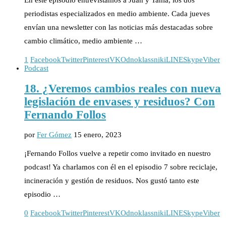
periodistas especializados en medio ambiente. Cada jueves
envían una newsletter con las noticias más destacadas sobre
cambio climático, medio ambiente …
1
Facebook
Twitter
Pinterest
VK
Odnoklassniki
LINE
Skype
Viber
Podcast
18. ¿Veremos cambios reales con nueva
legislación de envases y residuos? Con
Fernando Follos
por
Fer Gómez
15 enero, 2023
¡Fernando Follos vuelve a repetir como invitado en nuestro
podcast! Ya charlamos con él en el episodio 7 sobre reciclaje,
incineración y gestión de residuos. Nos gustó tanto este
episodio …
0
Facebook
Twitter
Pinterest
VK
Odnoklassniki
LINE
Skype
Viber