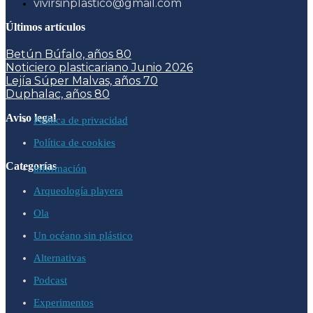
vivirsinplastico@gmail.com
Últimos artículos
Betún Búfalo, años 80
Noticiero plasticariano Junio 2026
Lejía Súper Malvas, años 70
Duphalac, años 80
Aviso legal
Política de privacidad
Política de cookies
Categorías
información
Arqueología playera
Ola
Un océano sin plástico
Alternativas
Podcast
Experimentos