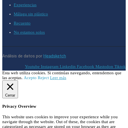
Experiencias
Málaga sin plástico
Recuento
No estamos solos
Análisis de datos por
Headsketch
Youtube
Instagram
Linkedin
Facebook
Mastodon
Tiktok
Esta web utiliza cookies. Si continúas navegando, entendemos que
las aceptas.
Acepto
Reject
Leer más
Cerrar
Privacy Overview
This website uses cookies to improve your experience while you
navigate through the website. Out of these, the cookies that are
categorized as necessary are stored on your browser as they are