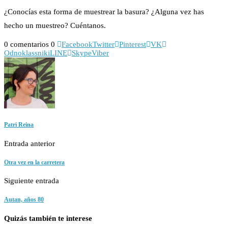
¿Conocías esta forma de muestrear la basura? ¿Alguna vez has
hecho un muestreo? Cuéntanos.
0 comentarios
0
Facebook
Twitter
Pinterest
VK
Odnoklassniki
LINE
Skype
Viber
Patri Reina
Entrada anterior
Otra vez en la carretera
Siguiente entrada
Autan, años 80
Quizás también te interese