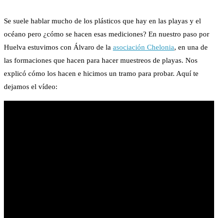
Se suele hablar mucho de los plásticos que hay en las playas y el
océano pero ¿cómo se hacen esas mediciones? En nuestro paso por
Huelva estuvimos con Álvaro de la
asociación Chelonia
, en una de
las formaciones que hacen para hacer muestreos de playas. Nos
explicó cómo los hacen e hicimos un tramo para probar. Aquí te
dejamos el vídeo: