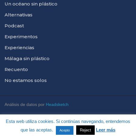
Un océano sin plástico
Alternativas
Podcast
Experimentos
Experiencias
Málaga sin plástico
Recuento
No estamos solos
Análisis de datos por
Headsketch
Esta web utiliza cookies. Si continúas navegando, entendemos
que las aceptas.
Leer más
Reject
Acepto