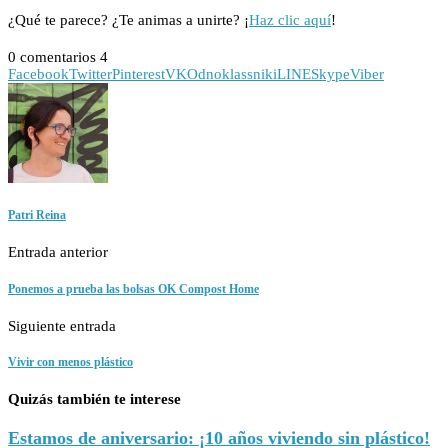
¿Qué te parece? ¿Te animas a unirte? ¡
Haz clic aquí
!
0 comentarios
4
Facebook
Twitter
Pinterest
VK
Odnoklassniki
LINE
Skype
Viber
Patri Reina
Entrada anterior
Ponemos a prueba las bolsas OK Compost Home
Siguiente entrada
Vivir con menos plástico
Quizás también te interese
Estamos de aniversario: ¡10 años viviendo sin plástico!