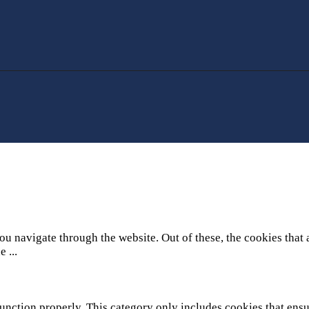
u navigate through the website. Out of these, the cookies that 
he
...
unction properly. This category only includes cookies that ensur