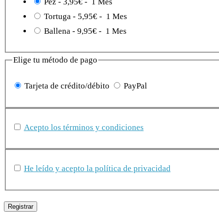
Pez
-
3,95€
-
1 Mes
Tortuga
-
5,95€
-
1 Mes
Ballena
-
9,95€
-
1 Mes
Elige tu método de pago
Tarjeta de crédito/débito
PayPal
Acepto los términos y condiciones
He leído y acepto la política de privacidad