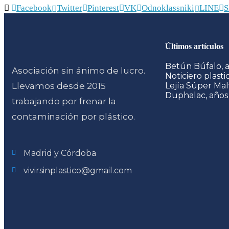
Facebook
Twitter
Pinterest
VK
Odnoklassniki
LINE
S
Últimos artículos
Betún Búfalo, 
Asociación sin ánimo de lucro.
Noticiero plast
Llevamos desde 2015
Lejía Súper Mal
Duphalac, años
trabajando por frenar la
contaminación por plástico.
Madrid y Córdoba
vivirsinplastico@gmail.com