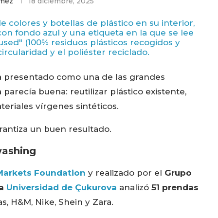
ómez
18 diciembre, 2025
 ha presentado como una de las grandes
parecía buena: reutilizar plástico existente,
teriales vírgenes sintéticos.
rantiza un buen resultado.
washing
Markets Foundation
y realizado por el
Grupo
la
Universidad de Çukurova
analizó
51 prendas
, H&M, Nike, Shein y Zara.