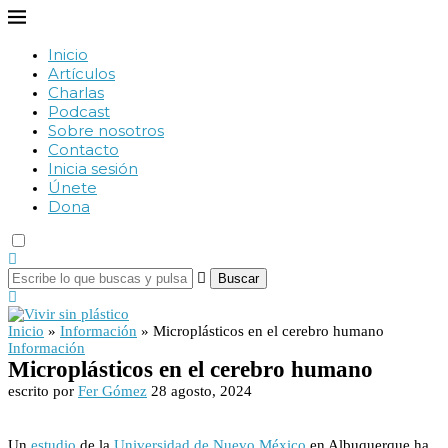
Inicio
Artículos
Charlas
Podcast
Sobre nosotros
Contacto
Inicia sesión
Únete
Dona
Buscar
Inicio
»
Información
»
Microplásticos en el cerebro humano
Información
Microplásticos en el cerebro humano
escrito por
Fer Gómez
28 agosto, 2024
Un
estudio
de la
Universidad de Nuevo México
en Albuquerque ha