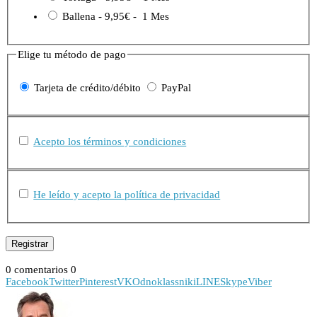
Ballena
-
9,95€
-
1 Mes
Elige tu método de pago
Tarjeta de crédito/débito
PayPal
Acepto los términos y condiciones
He leído y acepto la política de privacidad
0 comentarios
0
Facebook
Twitter
Pinterest
VK
Odnoklassniki
LINE
Skype
Viber