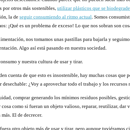
s por otros más sostenibles,
utilizar plásticos que se biodegrad
ión, la de
seguir consumiendo al ritmo actual
. Somos consumist
mos: ¡Qué es un problema de exceso! Lo que nos sobran son cos
limentación, nos tomamos unas pastillas para bajarla y seguim
ntación. Algo así está pasando en nuestra sociedad.
consumo y nuestra cultura de usar y tirar.
den cuenta de que esto es insostenible, h
ay muchas cosas que po
r desechable: ¿Voy a aprovechar todo el trabajo y los recursos 
idad, comprar generando los mínimos residuos posibles, gestio
cosa como si fueran un objeto valioso, reparar, reutilizar, dar 
 más. El de decrecer.
 fuera otro objeto más de usar y tirar, pero aunque tuviéramos