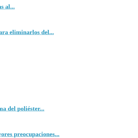
 al...
ra eliminarlos del...
 del poliéster...
yores preocupaciones...