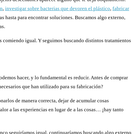
en
,
investigar sobre bacterias que devoren el plástico
,
fabricar
as hasta para encontrar soluciones. Buscamos algo externo,
as.
os comiendo igual. Y seguimos buscando distintos tratamientos
demos hacer, y lo fundamental es reducir. A
ntes de comprar
necesarios que han utilizado para su fabricación?
narlos de manera correcta, dejar de acumular cosas
valor a las experiencias en lugar de a las cosas… ¡hay tanto
 cinco seguiríamos igual, continuaríamos buscando algo externo