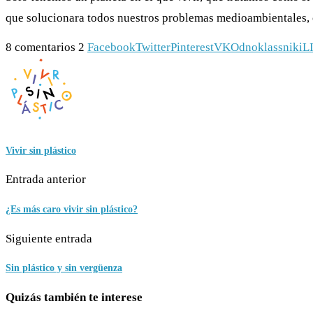
que solucionara todos nuestros problemas medioambientales, 
8 comentarios
2
Facebook
Twitter
Pinterest
VK
Odnoklassniki
L
Vivir sin plástico
Entrada anterior
¿Es más caro vivir sin plástico?
Siguiente entrada
Sin plástico y sin vergüenza
Quizás también te interese