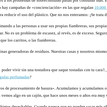
es a los problemas de sobreconsumo pasan por consumir más. Es
o hay campañas de «concienciación» en las que regalan
10.000 
ra reducir el uso del plástico. Que no nos enteramos: ¡Se trata 
mando a las personas a usar sus propias fiambreras, sus propia
sar. No es un problema de escasez, al revés, es de exceso. Segu
que los carritos, o las fiambreras.
nas generadoras de residuos. Nuestras casas y nosotros mismos 
poder vivir sin una tostadora que saque tostadas con tu cara
?, 
iagafas perfumadas
?
ros de procesamiento de basura». Acumulamos y acumulamos obj
ía vemos algo en un cajón, que hace unos meses o años era muy 
objetos desechables. Cuando parece que no pueden sacar más ob