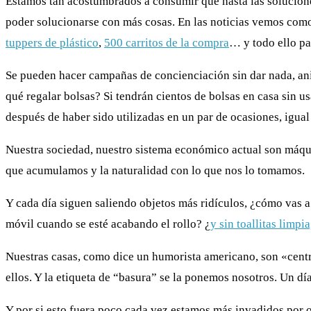
Estamos tan acostumbrados a consumir que hasta las solucion
poder solucionarse con más cosas. En las noticias vemos com
tuppers de plástico
,
500 carritos de la compra
… y todo ello pa
Se pueden hacer campañas de concienciación sin dar nada, ani
qué regalar bolsas? Si tendrán cientos de bolsas en casa sin u
después de haber sido utilizadas en un par de ocasiones, igual 
Nuestra sociedad, nuestro sistema económico actual son máqui
que acumulamos y la naturalidad con lo que nos lo tomamos.
Y cada día siguen saliendo objetos más ridículos, ¿
cómo vas a 
móvil cuando se esté acabando el rollo
? ¿
y sin toallitas limp
Nuestras casas, como dice un humorista americano, son «cent
ellos. Y la etiqueta de “basura” se la ponemos nosotros. Un d
Y por si esto fuera poco cada vez estamos más invadidos por 