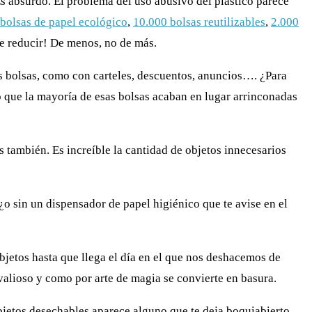
 absurdo. El problema del uso abusivo del plástico parece
bolsas de papel ecológico
,
10.000 bolsas reutilizables
,
2.000
de reducir! De menos, no de más.
s bolsas, como con carteles, descuentos, anuncios…. ¿Para
ro que la mayoría de esas bolsas acaban en lugar arrinconadas
también. Es increíble la cantidad de objetos innecesarios
¿
o sin un dispensador de papel higiénico que te avise en el
etos hasta que llega el día en el que nos deshacemos de
valioso y como por arte de magia se convierte en basura.
jetos desechables aparece alguno que te deja boquiabierto.