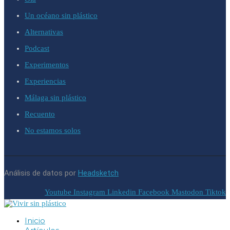
Un océano sin plástico
Alternativas
Podcast
Experimentos
Experiencias
Málaga sin plástico
Recuento
No estamos solos
Análisis de datos por
Headsketch
Youtube
Instagram
Linkedin
Facebook
Mastodon
Tiktok
Inicio