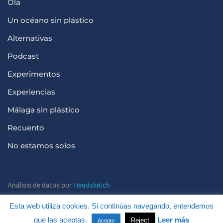
Ola
Un océano sin plástico
Alternativas
Podcast
Experimentos
Experiencias
Málaga sin plástico
Recuento
No estamos solos
Análisis de datos por
Headsketch
Esta web utiliza cookies. Si continúas navegando, entendemos
que las aceptas.
Leer más
Reject
Acepto