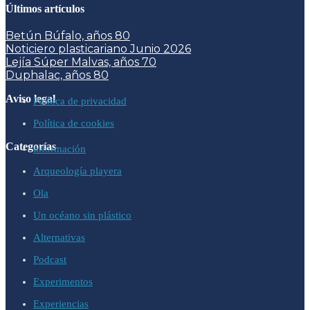
Últimos artículos
Betún Búfalo, años 80
Noticiero plasticariano Junio 2026
Lejía Súper Malvas, años 70
Duphalac, años 80
Aviso legal
Política de privacidad
Política de cookies
Categorías
información
Arqueología playera
Ola
Un océano sin plástico
Alternativas
Podcast
Experimentos
Experiencias