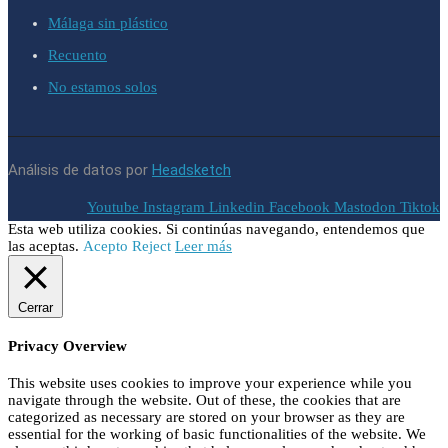
Málaga sin plástico
Recuento
No estamos solos
Análisis de datos por
Headsketch
Youtube
Instagram
Linkedin
Facebook
Mastodon
Tiktok
Esta web utiliza cookies. Si continúas navegando, entendemos que
las aceptas.
Acepto
Reject
Leer más
Cerrar
Privacy Overview
This website uses cookies to improve your experience while you
navigate through the website. Out of these, the cookies that are
categorized as necessary are stored on your browser as they are
essential for the working of basic functionalities of the website. We