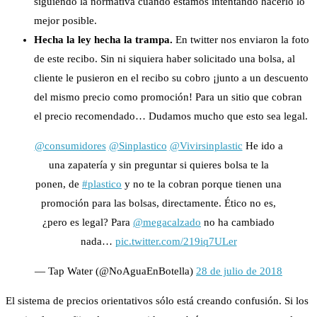
siguiendo la normativa cuando estamos intentando hacerlo lo
mejor posible.
Hecha la ley hecha la trampa.
En twitter nos enviaron la foto
de este recibo. Sin ni siquiera haber solicitado una bolsa, al
cliente le pusieron en el recibo su cobro ¡junto a un descuento
del mismo precio como promoción! Para un sitio que cobran
el precio recomendado… Dudamos mucho que esto sea legal.
@consumidores
@Sinplastico
@Vivirsinplastic
He ido a
una zapatería y sin preguntar si quieres bolsa te la
ponen, de
#plastico
y no te la cobran porque tienen una
promoción para las bolsas, directamente. Ético no es,
¿pero es legal? Para
@megacalzado
no ha cambiado
nada…
pic.twitter.com/219iq7ULer
— Tap Water (@NoAguaEnBotella)
28 de julio de 2018
El sistema de precios orientativos sólo está creando confusión. Si los