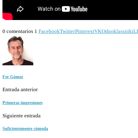
0 comentarios
1
Facebook
Twitter
Pinterest
VK
Odnoklassniki
L
Fer Gómez
Entrada anterior
Primeras impresiones
Siguiente entrada
Suficientemente cómoda