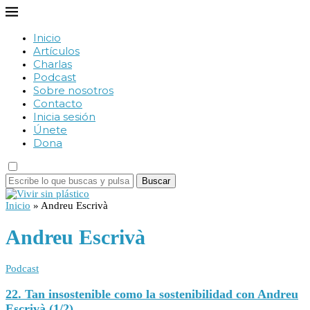
Inicio
Artículos
Charlas
Podcast
Sobre nosotros
Contacto
Inicia sesión
Únete
Dona
Buscar
Inicio
»
Andreu Escrivà
Andreu Escrivà
Podcast
22. Tan insostenible como la sostenibilidad con Andreu
Escrivà (1/2)