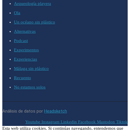
Arqueología playera
Ola
Un océano sin plástico
Alternativas
Podcast
Experimentos
Experiencias
Málaga sin plástico
Recuento
No estamos solos
Análisis de datos por
Headsketch
Youtube
Instagram
Linkedin
Facebook
Mastodon
Tiktok
Esta web utiliza cookies. Si continúas navegando, entendemos que