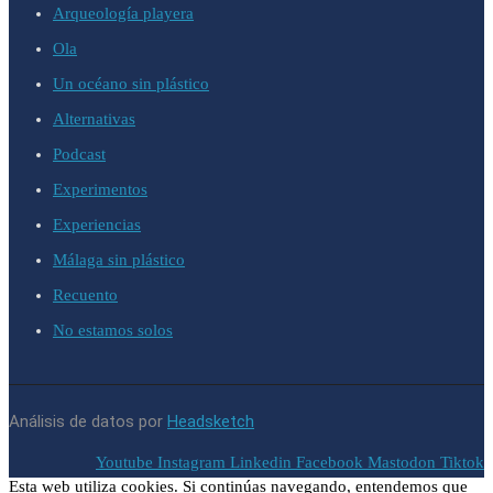
Arqueología playera
Ola
Un océano sin plástico
Alternativas
Podcast
Experimentos
Experiencias
Málaga sin plástico
Recuento
No estamos solos
Análisis de datos por
Headsketch
Youtube
Instagram
Linkedin
Facebook
Mastodon
Tiktok
Esta web utiliza cookies. Si continúas navegando, entendemos que