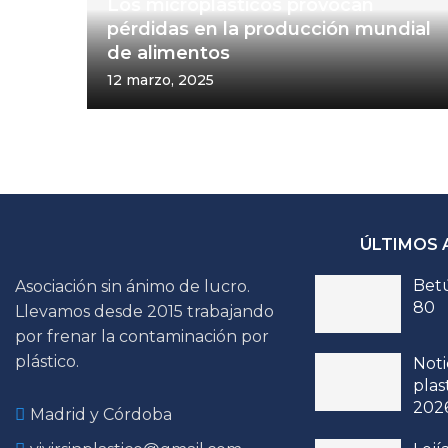
Los microplásticos provocan
pérdidas en la producción mundial
de alimentos
12 marzo, 2025
ÚLTIMOS 
Betú
Asociación sin ánimo de lucro.
80
Llevamos desde 2015 trabajando
por frenar la contaminación por
plástico.
Noti
plas
202
Madrid y Córdoba