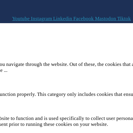
Youtube
Instagram
Linkedin
Facebook
Mastodon
Tiktok
u navigate through the website. Out of these, the cookies that 
he
...
unction properly. This category only includes cookies that ensur
site to function and is used specifically to collect user person
sent prior to running these cookies on your website.