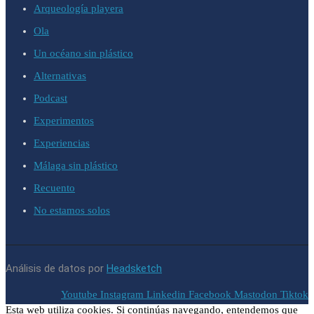
Arqueología playera
Ola
Un océano sin plástico
Alternativas
Podcast
Experimentos
Experiencias
Málaga sin plástico
Recuento
No estamos solos
Análisis de datos por
Headsketch
Youtube
Instagram
Linkedin
Facebook
Mastodon
Tiktok
Esta web utiliza cookies. Si continúas navegando, entendemos que