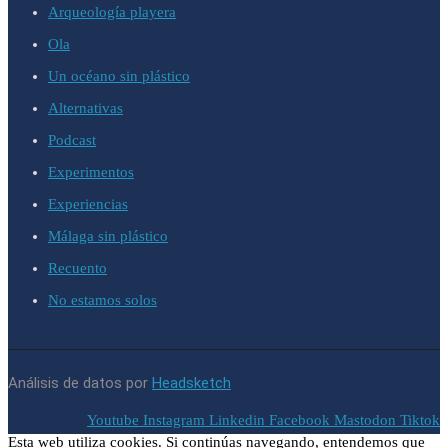
Arqueología playera
Ola
Un océano sin plástico
Alternativas
Podcast
Experimentos
Experiencias
Málaga sin plástico
Recuento
No estamos solos
Análisis de datos por
Headsketch
Youtube
Instagram
Linkedin
Facebook
Mastodon
Tiktok
Esta web utiliza cookies. Si continúas navegando, entendemos que