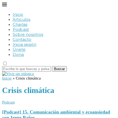
Inicio
Artículos
Charlas
Podcast
Sobre nosotros
Contacto
Inicia sesión
Únete
Dona
Buscar
Inicio
»
Crisis climática
Crisis climática
Podcast
[Podcast] 15. Comunicación ambiental y ecoansiedad
con Irene Baños