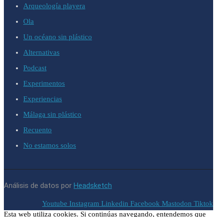
Arqueología playera
Ola
Un océano sin plástico
Alternativas
Podcast
Experimentos
Experiencias
Málaga sin plástico
Recuento
No estamos solos
Análisis de datos por
Headsketch
Youtube
Instagram
Linkedin
Facebook
Mastodon
Tiktok
Esta web utiliza cookies. Si continúas navegando, entendemos que