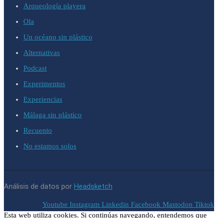
Arqueología playera
Ola
Un océano sin plástico
Alternativas
Podcast
Experimentos
Experiencias
Málaga sin plástico
Recuento
No estamos solos
Análisis de datos por
Headsketch
Youtube
Instagram
Linkedin
Facebook
Mastodon
Tiktok
Esta web utiliza cookies. Si continúas navegando, entendemos que