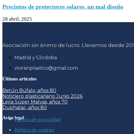
Precintos de protectores solares, un mal diseño
28 abril, 2025
Asociación sin ánimo de lucro. Llevamos desde 2015
Madrid y Córdoba
vivirsinplastico@gmail.com
Últimos artículos
Betún Búfalo, años 80
Noticiero plasticariano Junio 2026
Lejía Súper Malvas, años 70
Duphalac, años 80
Aviso legal
Política de privacidad
Política de cookies