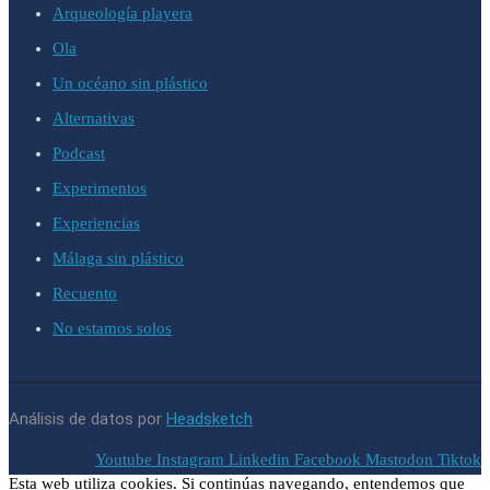
Arqueología playera
Ola
Un océano sin plástico
Alternativas
Podcast
Experimentos
Experiencias
Málaga sin plástico
Recuento
No estamos solos
Análisis de datos por
Headsketch
Youtube
Instagram
Linkedin
Facebook
Mastodon
Tiktok
Esta web utiliza cookies. Si continúas navegando, entendemos que