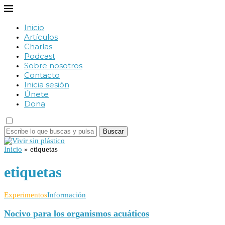
Inicio
Artículos
Charlas
Podcast
Sobre nosotros
Contacto
Inicia sesión
Únete
Dona
Buscar
Inicio
»
etiquetas
etiquetas
Experimentos
Información
Nocivo para los organismos acuáticos