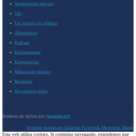
Arqueología playera
Ola
Un océano sin plástico
Alternativas
Podcast
Experimentos
Experiencias
Málaga sin plástico
Recuento
No estamos solos
Análisis de datos por
Headsketch
Youtube
Instagram
Linkedin
Facebook
Mastodon
Tiktok
Esta web utiliza cookies. Si continúas navegando, entendemos que