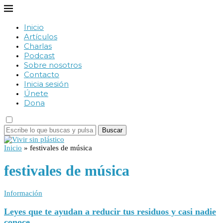
Inicio
Artículos
Charlas
Podcast
Sobre nosotros
Contacto
Inicia sesión
Únete
Dona
Buscar
Inicio
»
festivales de música
festivales de música
Información
Leyes que te ayudan a reducir tus residuos y casi nadie
conoce