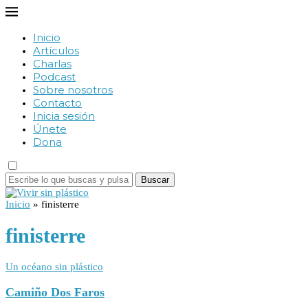
Inicio
Artículos
Charlas
Podcast
Sobre nosotros
Contacto
Inicia sesión
Únete
Dona
Buscar
Inicio
»
finisterre
finisterre
Un océano sin plástico
Camiño Dos Faros