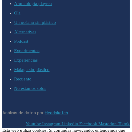
Arqueología playera
Ola
Un océano sin plástico
Alternativas
Podcast
Experimentos
Experiencias
Málaga sin plástico
Recuento
No estamos solos
Análisis de datos por
Headsketch
Youtube
Instagram
Linkedin
Facebook
Mastodon
Tiktok
Esta web utiliza cookies. Si continúas navegando, entendemos que