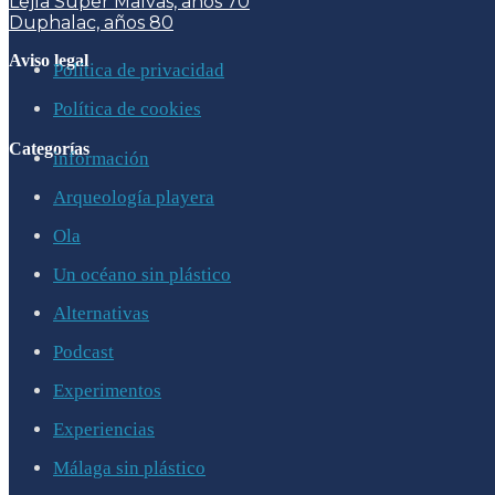
Lejía Súper Malvas, años 70
Duphalac, años 80
Aviso legal
Política de privacidad
Política de cookies
Categorías
información
Arqueología playera
Ola
Un océano sin plástico
Alternativas
Podcast
Experimentos
Experiencias
Málaga sin plástico