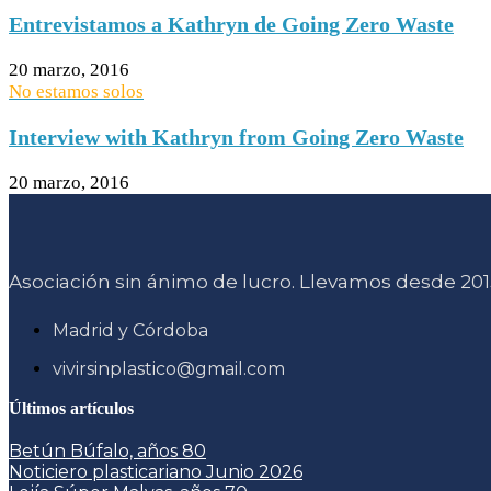
Entrevistamos a Kathryn de Going Zero Waste
20 marzo, 2016
No estamos solos
Interview with Kathryn from Going Zero Waste
20 marzo, 2016
Asociación sin ánimo de lucro. Llevamos desde 2015
Madrid y Córdoba
vivirsinplastico@gmail.com
Últimos artículos
Betún Búfalo, años 80
Noticiero plasticariano Junio 2026