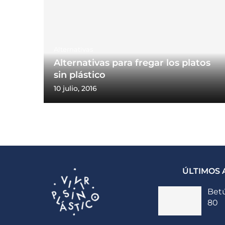
Alternativas
Alternativas para fregar los platos
sin plástico
10 julio, 2016
ÚLTIMOS 
Betú
80