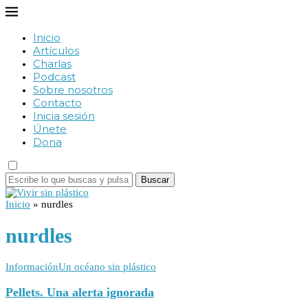
Inicio
Artículos
Charlas
Podcast
Sobre nosotros
Contacto
Inicia sesión
Únete
Dona
Buscar
Inicio
»
nurdles
nurdles
Información
Un océano sin plástico
Pellets. Una alerta ignorada