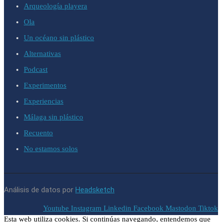
Arqueología playera
Ola
Un océano sin plástico
Alternativas
Podcast
Experimentos
Experiencias
Málaga sin plástico
Recuento
No estamos solos
Análisis de datos por
Headsketch
Youtube
Instagram
Linkedin
Facebook
Mastodon
Tiktok
Esta web utiliza cookies. Si continúas navegando, entendemos que