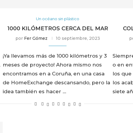
Un océano sin plástico
1000 KILÓMETROS CERCA DEL MAR
CO
por
Fer Gómez
10 septiembre, 2023
p
¡Ya llevamos más de 1000 kilómetros y 3
Siempre
,
meses de proyecto! Ahora mismo nos
o en en
encontramos en a Coruña, en una casa
los qu
de HomeExchange descansando, pero la
los aca
idea también es hacer …
siete a