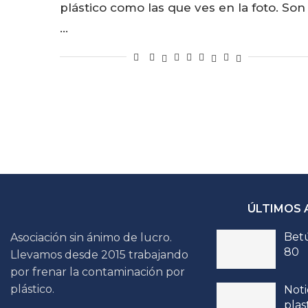
plástico como las que ves en la foto. Son
…
ÚLTIMOS 
Betú
Asociación sin ánimo de lucro.
80
Llevamos desde 2015 trabajando
por frenar la contaminación por
plástico.
Noti
plas