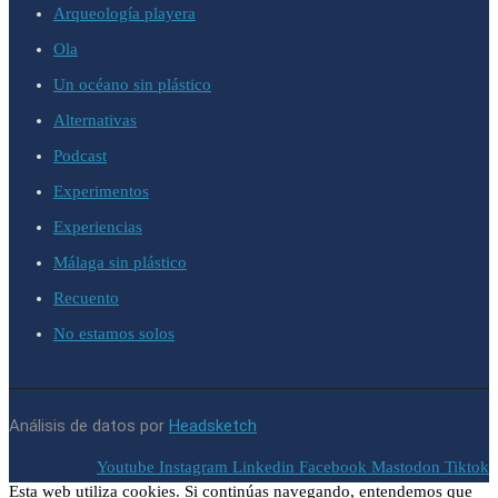
Arqueología playera
Ola
Un océano sin plástico
Alternativas
Podcast
Experimentos
Experiencias
Málaga sin plástico
Recuento
No estamos solos
Análisis de datos por
Headsketch
Youtube
Instagram
Linkedin
Facebook
Mastodon
Tiktok
Esta web utiliza cookies. Si continúas navegando, entendemos que