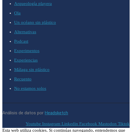
Arqueología playera
Ola
Un océano sin plástico
Alternativas
Podcast
Experimentos
Experiencias
Málaga sin plástico
Recuento
No estamos solos
Análisis de datos por
Headsketch
Youtube
Instagram
Linkedin
Facebook
Mastodon
Tiktok
Esta web utiliza cookies. Si continúas navegando, entendemos que