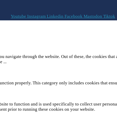
Youtube
Instagram
Linkedin
Facebook
Mastodon
Tiktok
u navigate through the website. Out of these, the cookies that 
he
...
unction properly. This category only includes cookies that ensur
site to function and is used specifically to collect user person
sent prior to running these cookies on your website.