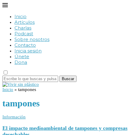
Inicio
Artículos
Charlas
Podcast
Sobre nosotros
Contacto
Inicia sesión
Únete
Dona
Buscar
Inicio
»
tampones
tampones
Información
El impacto medioambiental de tampones y compresas
desechables