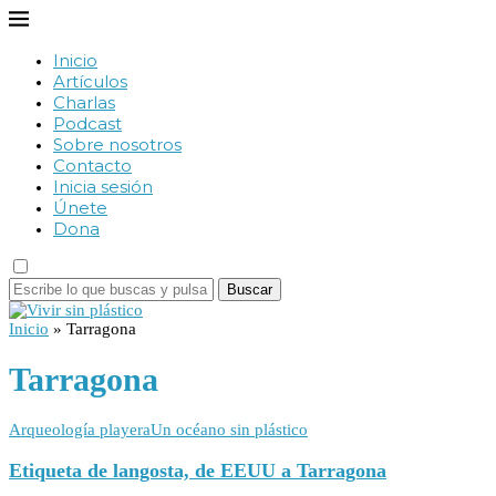
Inicio
Artículos
Charlas
Podcast
Sobre nosotros
Contacto
Inicia sesión
Únete
Dona
Buscar
Inicio
»
Tarragona
Tarragona
Arqueología playera
Un océano sin plástico
Etiqueta de langosta, de EEUU a Tarragona