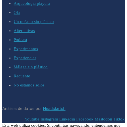
Arqueología playera
Ola
Un océano sin plástico
Alternativas
Podcast
Experimentos
Experiencias
Málaga sin plástico
Recuento
No estamos solos
Análisis de datos por
Headsketch
Youtube
Instagram
Linkedin
Facebook
Mastodon
Tiktok
Esta web utiliza cookies. Si continúas navegando, entendemos que