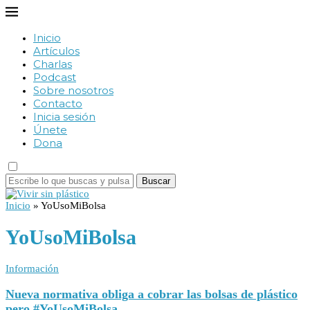
Inicio
Artículos
Charlas
Podcast
Sobre nosotros
Contacto
Inicia sesión
Únete
Dona
Buscar
Inicio
»
YoUsoMiBolsa
YoUsoMiBolsa
Información
Nueva normativa obliga a cobrar las bolsas de plástico
pero #YoUsoMiBolsa