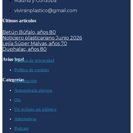
Madrid y Córdoba
vivirsinplastico@gmail.com
Últimos artículos
Betún Búfalo, años 80
Noticiero plasticariano Junio 2026
Lejía Súper Malvas, años 70
Duphalac, años 80
Aviso legal
Política de privacidad
Política de cookies
Categorías
información
Arqueología playera
Ola
Un océano sin plástico
Alternativas
Podcast