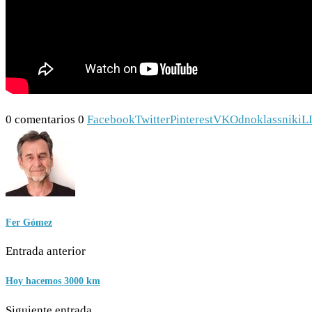
0 comentarios
0
Facebook
Twitter
Pinterest
VK
Odnoklassniki
L
Fer Gómez
Entrada anterior
Hoy hacemos 3000 km
Siguiente entrada