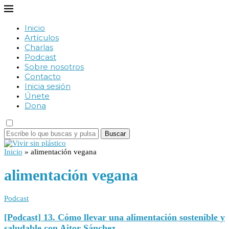
Inicio
Artículos
Charlas
Podcast
Sobre nosotros
Contacto
Inicia sesión
Únete
Dona
Buscar
Inicio
»
alimentación vegana
alimentación vegana
Podcast
[Podcast] 13. Cómo llevar una alimentación sostenible y
saludable con Aitor Sánchez