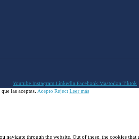
Youtube
Instagram
Linkedin
Facebook
Mastodon
Tiktok
 que las aceptas.
Acepto
Reject
Leer más
u navigate through the website. Out of these, the cookies that 