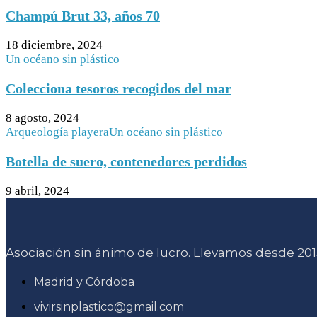
Champú Brut 33, años 70
18 diciembre, 2024
Un océano sin plástico
Colecciona tesoros recogidos del mar
8 agosto, 2024
Arqueología playera
Un océano sin plástico
Botella de suero, contenedores perdidos
9 abril, 2024
Asociación sin ánimo de lucro. Llevamos desde 2015
Madrid y Córdoba
vivirsinplastico@gmail.com